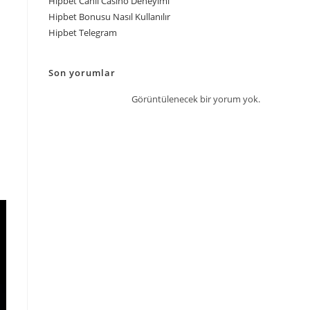
Hipbet Canlı Casino Deneyimi
Hipbet Bonusu Nasıl Kullanılır
Hipbet Telegram
Son yorumlar
Görüntülenecek bir yorum yok.