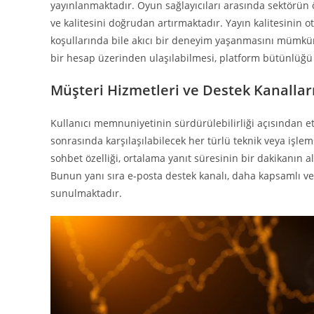
yayınlanmaktadır. Oyun sağlayıcıları arasında sektörün
ve kalitesini doğrudan artırmaktadır. Yayın kalitesinin o
koşullarında bile akıcı bir deneyim yaşanmasını mümkü
bir hesap üzerinden ulaşılabilmesi, platform bütünlüğü 
Müşteri Hizmetleri ve Destek Kanallar
Kullanıcı memnuniyetinin sürdürülebilirliği açısından e
sonrasında karşılaşılabilecek her türlü teknik veya işlem
sohbet özelliği, ortalama yanıt süresinin bir dakikanın a
Bunun yanı sıra e-posta destek kanalı, daha kapsamlı ve b
sunulmaktadır.