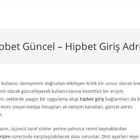
pbet Güncel – Hipbet Giriş Adr
, kullanıcı deneyimini doğrudan etkileyen kritik bir unsur olarak ön
enli olarak güncelleyerek kullanıcılarına kesintisiz bir erişim
eri, sektörde yaygın bir uygulama olup
hipbet giriş
bağlantıları da 
mi sosyal medya hesapları ve iletişim kanalları, güncel adres
r.
arın, üçüncü taraf siteler yerine yalnızca resmi kaynaklardan
rişim
sürecinde karşılaşılabilecek olası sorunlar, DNS ayarları veya