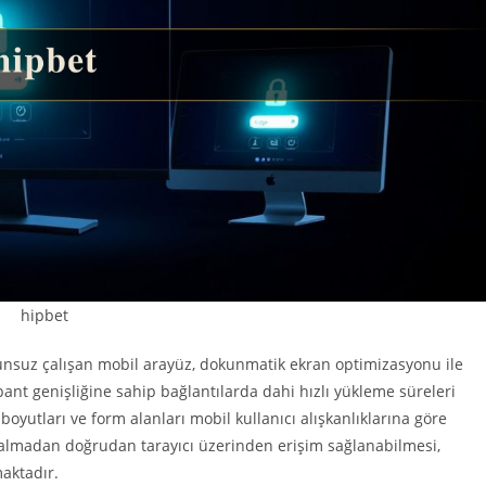
hipbet
runsuz çalışan mobil arayüz, dokunmatik ekran optimizasyonu ile
ant genişliğine sahip bağlantılarda dahi hızlı yükleme süreleri
oyutları ve form alanları mobil kullanıcı alışkanlıklarına göre
lmadan doğrudan tarayıcı üzerinden erişim sağlanabilmesi,
aktadır.