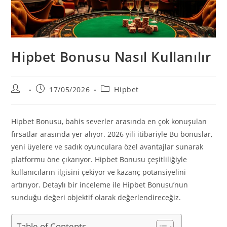
Hipbet Bonusu Nasıl Kullanılır
Post
Post
Post
17/05/2026
Hipbet
author:
published:
category:
Hipbet Bonusu, bahis severler arasında en çok konuşulan
fırsatlar arasında yer alıyor. 2026 yili itibariyle Bu bonuslar,
yeni üyelere ve sadık oyunculara özel avantajlar sunarak
platformu öne çıkarıyor. Hipbet Bonusu çeşitliliğiyle
kullanıcıların ilgisini çekiyor ve kazanç potansiyelini
artırıyor. Detaylı bir inceleme ile Hipbet Bonusu’nun
sunduğu değeri objektif olarak değerlendireceğiz.
Table of Contents