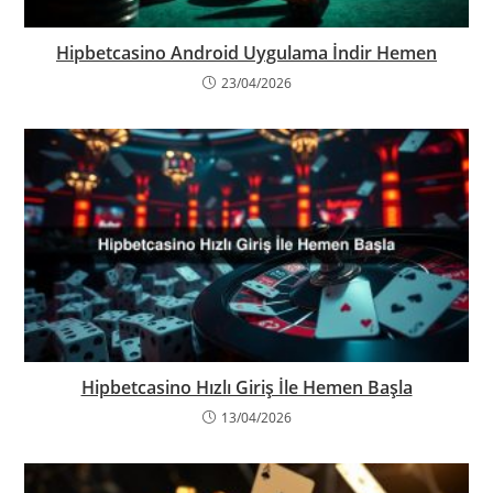
Hipbetcasino Android Uygulama İndir Hemen
23/04/2026
Hipbetcasino Hızlı Giriş İle Hemen Başla
13/04/2026