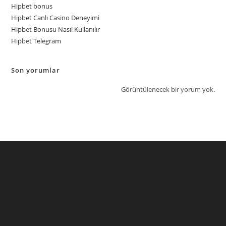
Hipbet bonus
Hipbet Canlı Casino Deneyimi
Hipbet Bonusu Nasıl Kullanılır
Hipbet Telegram
Son yorumlar
Görüntülenecek bir yorum yok.