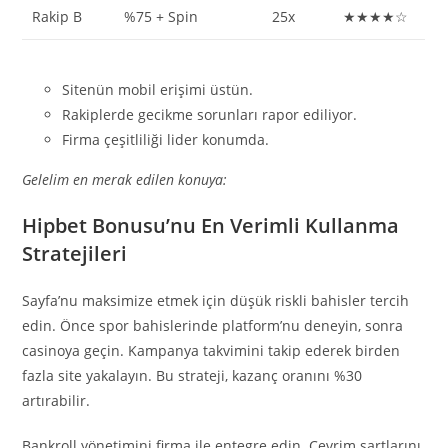
Rakip B
%75 + Spin
25x
★★★★☆
Sitenün mobil erişimi üstün.
Rakiplerde gecikme sorunları rapor ediliyor.
Firma çeşitliliği lider konumda.
Gelelim en merak edilen konuya:
Hipbet Bonusu’nu En Verimli Kullanma
Stratejileri
Sayfa’nu maksimize etmek için düşük riskli bahisler tercih
edin. Önce spor bahislerinde platform’nu deneyin, sonra
casinoya geçin. Kampanya takvimini takip ederek birden
fazla site yakalayın. Bu strateji, kazanç oranını %30
artırabilir.
Bankroll yönetimini firma ile entegre edin. Çevrim şartlarını