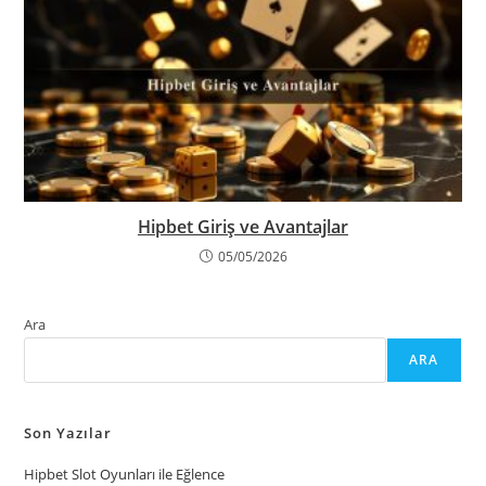
Hipbet Giriş ve Avantajlar
05/05/2026
Ara
ARA
Son Yazılar
Hipbet Slot Oyunları ile Eğlence