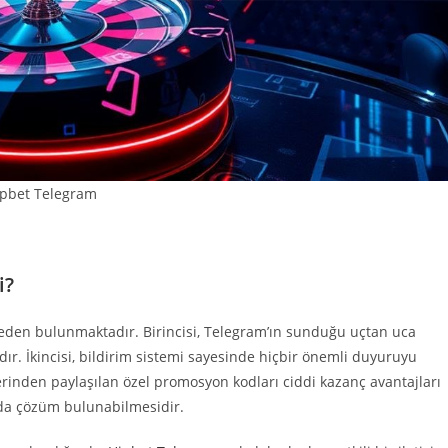
pbet Telegram
i?
neden bulunmaktadır. Birincisi, Telegram’ın sunduğu uçtan uca
dır. İkincisi, bildirim sistemi sayesinde hiçbir önemli duyuruyu
rinden paylaşılan özel promosyon kodları ciddi kazanç avantajları
da çözüm bulunabilmesidir.