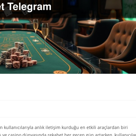
kullanıcılarıyla anlık iletişim kurduğu en etkili araçlardan biri
is ve casino dünyasında rekabet her geçen gün artarken, kullanıcıla