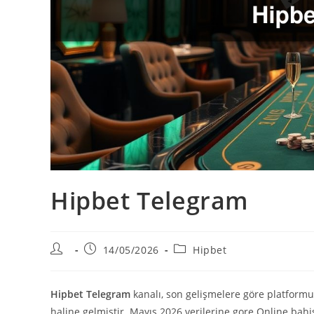
Hipbet Telegram
Post
Post
Post
14/05/2026
Hipbet
author:
published:
category:
Hipbet Telegram
kanalı, son gelişmelere göre platformun 
haline gelmiştir. Mayıs 2026 verilerine gore Online bah