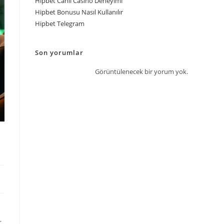
Hipbet Canlı Casino Deneyimi
Hipbet Bonusu Nasıl Kullanılır
Hipbet Telegram
Son yorumlar
Görüntülenecek bir yorum yok.
r