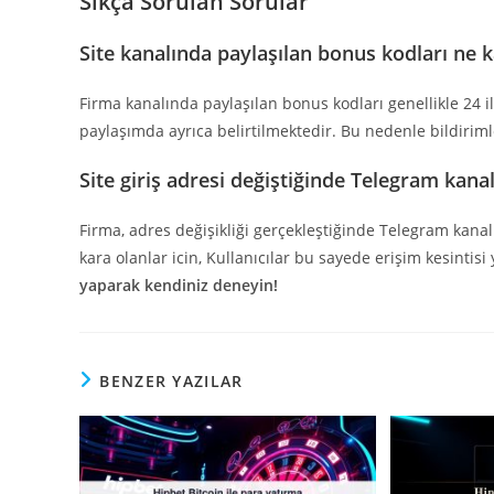
Sıkça Sorulan Sorular
Site kanalında paylaşılan bonus kodları ne k
Firma kanalında paylaşılan bonus kodları genellikle 24 il
paylaşımda ayrıca belirtilmektedir. Bu nedenle bildirim
Site giriş adresi değiştiğinde Telegram kanal
Firma, adres değişikliği gerçekleştiğinde Telegram kana
kara olanlar icin, Kullanıcılar bu sayede erişim kesin
yaparak kendiniz deneyin!
BENZER YAZILAR