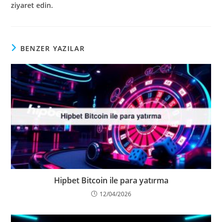
ziyaret edin.
BENZER YAZILAR
Hipbet Bitcoin ile para yatırma
12/04/2026