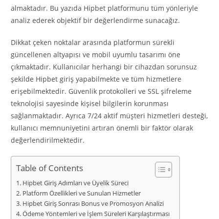
almaktadır. Bu yazıda Hipbet platformunu tüm yönleriyle
analiz ederek objektif bir değerlendirme sunacağız.
Dikkat çeken noktalar arasında platformun sürekli
güncellenen altyapısı ve mobil uyumlu tasarımı öne
çıkmaktadır. Kullanıcılar herhangi bir cihazdan sorunsuz
şekilde Hipbet giriş yapabilmekte ve tüm hizmetlere
erişebilmektedir. Güvenlik protokolleri ve SSL şifreleme
teknolojisi sayesinde kişisel bilgilerin korunması
sağlanmaktadır. Ayrıca 7/24 aktif müşteri hizmetleri desteği,
kullanıcı memnuniyetini artıran önemli bir faktör olarak
değerlendirilmektedir.
Table of Contents
Hipbet Giriş Adımları ve Üyelik Süreci
Platform Özellikleri ve Sunulan Hizmetler
Hipbet Giriş Sonrası Bonus ve Promosyon Analizi
Ödeme Yöntemleri ve İşlem Süreleri Karşılaştırması