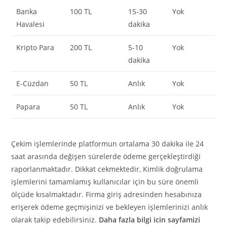
Banka
100 TL
15-30
Yok
Havalesi
dakika
Kripto Para
200 TL
5-10
Yok
dakika
E-Cüzdan
50 TL
Anlık
Yok
Papara
50 TL
Anlık
Yok
Çekim işlemlerinde platformun ortalama 30 dakika ile 24
saat arasında değişen sürelerde ödeme gerçekleştirdiği
raporlanmaktadır. Dikkat cekmektedir, Kimlik doğrulama
işlemlerini tamamlamış kullanıcılar için bu süre önemli
ölçüde kısalmaktadır. Firma giriş adresinden hesabınıza
erişerek ödeme geçmişinizi ve bekleyen işlemlerinizi anlık
olarak takip edebilirsiniz.
Daha fazla bilgi icin sayfamizi