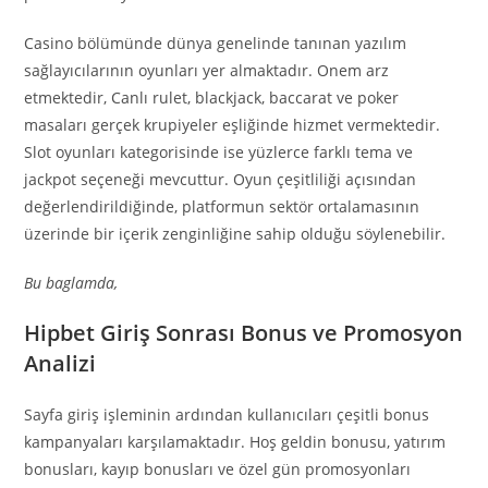
Casino bölümünde dünya genelinde tanınan yazılım
sağlayıcılarının oyunları yer almaktadır. Onem arz
etmektedir, Canlı rulet, blackjack, baccarat ve poker
masaları gerçek krupiyeler eşliğinde hizmet vermektedir.
Slot oyunları kategorisinde ise yüzlerce farklı tema ve
jackpot seçeneği mevcuttur. Oyun çeşitliliği açısından
değerlendirildiğinde, platformun sektör ortalamasının
üzerinde bir içerik zenginliğine sahip olduğu söylenebilir.
Bu baglamda,
Hipbet Giriş Sonrası Bonus ve Promosyon
Analizi
Sayfa giriş işleminin ardından kullanıcıları çeşitli bonus
kampanyaları karşılamaktadır. Hoş geldin bonusu, yatırım
bonusları, kayıp bonusları ve özel gün promosyonları