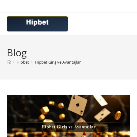
Skip
to
content
Blog
>
Hipbet
>
Hipbet Giriş ve Avantajlar